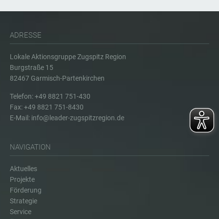
ADRESSE
Lokale Aktionsgruppe Zugspitz Region
Burgstraße 15
82467 Garmisch-Partenkirchen
Telefon: +49 8821 751-430
Fax: +49 8821 751-8430
E-Mail:
info@leader-zugspitzregion.de
NAVIGATION
Aktuelles
Projekte
Förderung
Strategie
Service