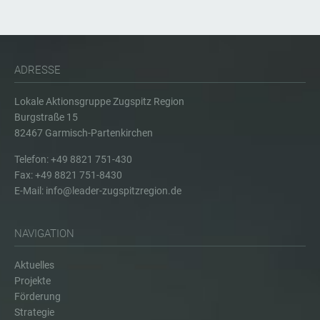
ADRESSE
Lokale Aktionsgruppe Zugspitz Region
Burgstraße 15
82467 Garmisch-Partenkirchen
Telefon: +49 8821 751-430
Fax: +49 8821 751-8430
E-Mail:
info@leader-zugspitzregion.de
NAVIGATION
Aktuelles
Projekte
Förderung
Strategie